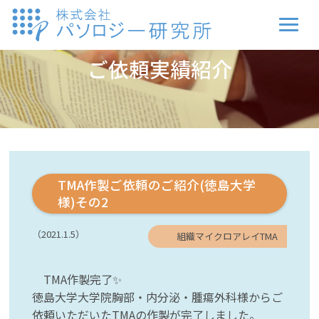
ご依頼実績紹介
TMA作製ご依頼のご紹介(徳島大学
様)その2
（2021.1.5）
組織マイクロアレイTMA
TMA作製完了✨
徳島大学大学院胸部・内分泌・腫瘍外科様からご
依頼いただいたTMAの作製が完了しました。